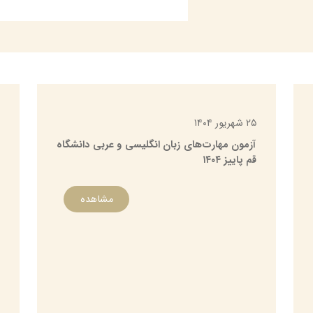
محمد 
ریا
دان
۶۷۸
m​
پروفایل
۲۵ شهریور ۱۴۰۴
آزمون مهارت‌های زبان انگلیسی و عربی دانشگاه
محسن 
قم پاییز ۱۴۰۴
ریاس
دان
مشاهده
۶۸۸
m​
پروفایل