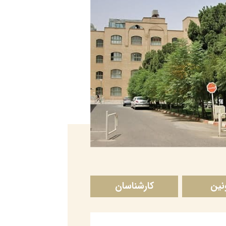
نین
کارشناسان