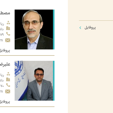
مصطفی
ریا
پروفایل
دان
۶۷۹
om
پروفایل
علیرضا
ریا
دان
۶۷۰
om
پروفایل